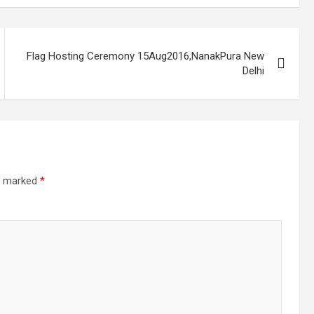
Flag Hosting Ceremony 15Aug2016,NanakPura New
Delhi
re marked
*