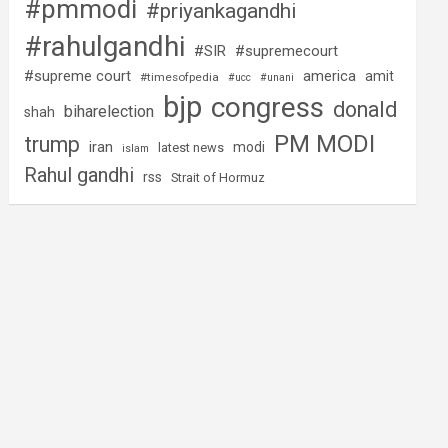
#pmmodi
#priyankagandhi
#rahulgandhi
#SIR
#supremecourt
#supreme court
america
amit
#timesofpedia
#ucc
#unani
bjp
congress
donald
biharelection
shah
PM MODI
trump
iran
modi
latest news
islam
Rahul gandhi
rss
Strait of Hormuz