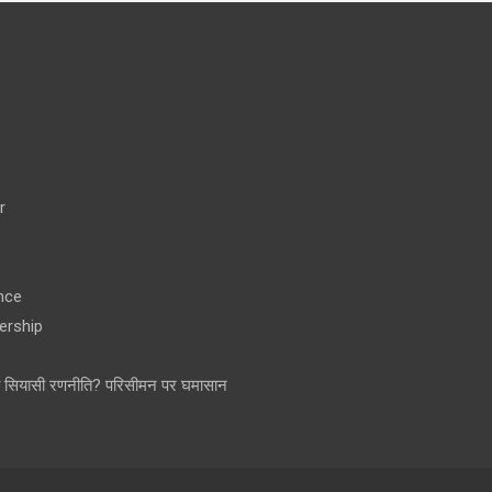
r
nce
ership
ा सियासी रणनीति? परिसीमन पर घमासान