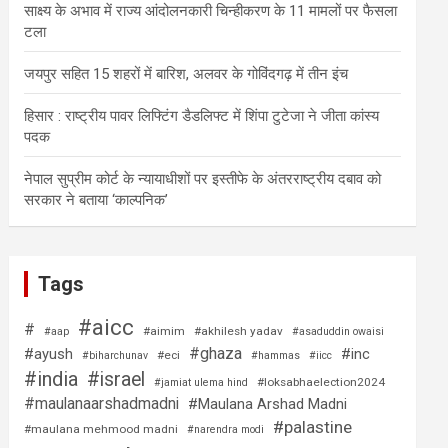
साक्ष्य के अभाव में राज्य आंदोलनकारी चिन्हीकरण के 11 मामलों पर फैसला
टला
जयपुर सहित 15 शहरों में बारिश, अलवर के गोविंदगढ़ में तीन इंच
हिसार : राष्ट्रीय पावर लिफ्टिंग डैडलिफ्ट में शिंपा टुटेजा ने जीता कांस्य
पदक
नेपाल सुप्रीम कोर्ट के न्यायाधीशों पर इस्तीफे के अंतरराष्ट्रीय दबाव को
सरकार ने बताया ‘काल्पनिक’
Tags
#aicc
#
#aimim
#akhilesh yadav
#aap
#asaduddin owaisi
#ghaza
#ayush
#inc
#eci
#biharchunav
#hammas
#iicc
#india
#israel
#loksabhaelection2024
#jamiat ulema hind
#maulanaarshadmadni
#Maulana Arshad Madni
#palastine
#maulana mehmood madni
#narendra modi