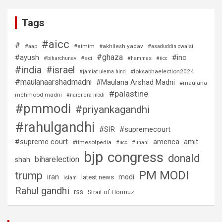
Tags
#aicc
#
#aimim
#akhilesh yadav
#aap
#asaduddin owaisi
#ghaza
#ayush
#inc
#eci
#biharchunav
#hammas
#iicc
#india
#israel
#loksabhaelection2024
#jamiat ulema hind
#maulanaarshadmadni
#Maulana Arshad Madni
#maulana
#palastine
mehmood madni
#narendra modi
#pmmodi
#priyankagandhi
#rahulgandhi
#SIR
#supremecourt
#supreme court
america
amit
#timesofpedia
#ucc
#unani
bjp
congress
donald
biharelection
shah
PM MODI
trump
iran
modi
latest news
islam
Rahul gandhi
rss
Strait of Hormuz