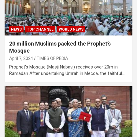
NEWS
TOP CHANNEL
WORLD NEWS
20 million Muslims packed the Prophet’s
Mosque
April 7, 2024
TIMES OF PEDIA
Prophet’s Mosque (Masji Nabavi) receives over 20m in
Ramadan After undertaking Umrah in Mecca, the faithful…