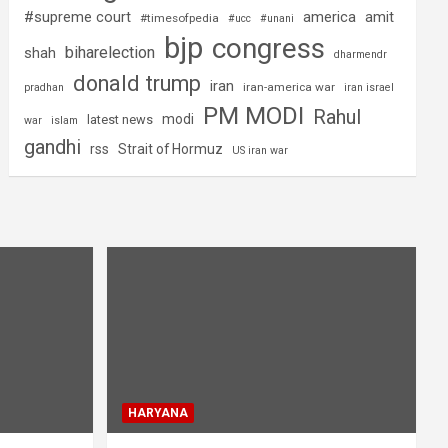
#supreme court
america
amit
#timesofpedia
#ucc
#unani
bjp
congress
biharelection
shah
dharmendr
donald trump
iran
iran-america war
pradhan
iran israel
PM MODI
Rahul
modi
latest news
war
islam
gandhi
rss
Strait of Hormuz
US iran war
HARYANA