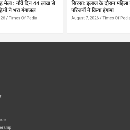
ंवड़ मेला : नौवें दिन 44 लाख से
सिरसा: इलाज के दौरान महिला 
ड़ियों ने भरा गंगाजल
परिजनों ने किया हंगामा
026
Times Of Pedia
August 7, 2026
Times Of Pedi
r
nce
ership