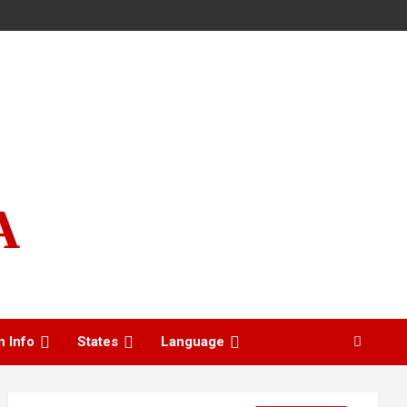
A
n Info
States
Language