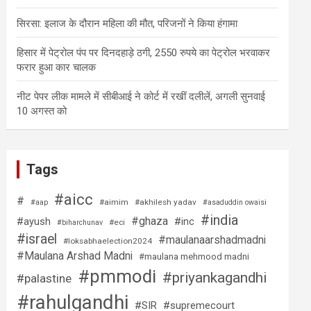
सिरसा: इलाज के दौरान महिला की मौत, परिजनों ने किया हंगामा
हिसार में पेट्रोल पंप पर दिनदहाड़े ठगी, 2550 रुपये का पेट्रोल भरवाकर
फरार हुआ कार चालक
नीट पेपर लीक मामले में सीबीआई ने कोर्ट में रखीं दलीलें, अगली सुनवाई
10 अगस्त को
Tags
#aicc
#
#aimim
#akhilesh yadav
#aap
#asaduddin owaisi
#india
#ghaza
#ayush
#inc
#eci
#biharchunav
#israel
#maulanaarshadmadni
#loksabhaelection2024
#Maulana Arshad Madni
#maulana mehmood madni
#pmmodi
#priyankagandhi
#palastine
#rahulgandhi
#SIR
#supremecourt