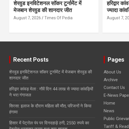
शेरवुड इनविटेशनल सॉकर टूर्नामेंट में
हरिद्वार का
मेजबान शेरवुड की शानदार जीत
ज्यादा कांव
August 7, 2026
Times Of Pedia
August 7, 2
Recent Posts
Pages
शेरवुड इनविटेशनल सॉकर टूर्नामेंट में मेजबान शेरवुड की
About Us
शानदार जीत
Archive
Contact Us
हरिद्वार कांवड़ मेला : नौवें दिन 44 लाख से ज्यादा कांवड़ियों
ने भरा गंगाजल
E-News Pape
Home
सिरसा: इलाज के दौरान महिला की मौत, परिजनों ने किया
News
हंगामा
Public Grieva
हिसार में पेट्रोल पंप पर दिनदहाड़े ठगी, 2550 रुपये का
Tariff & Read
पेट्रोल भरवाकर फरार हुआ कार चालक