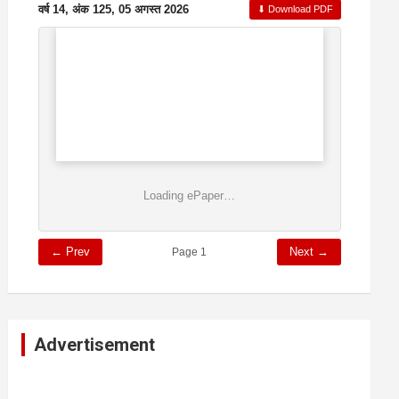
वर्ष 14, अंक 125, 05 अगस्त 2026
⬇ Download PDF
Loading ePaper…
← Prev
Next →
Page 1
Advertisement