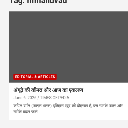
Tag:
mmanuvad
EDITORIAL & ARTICLES
अंगूठे की कीमत और आज का एकलव्य
June 6, 2026
TIMES OF PEDIA
कपिल बर्मन (जागृत भारत) इतिहास खुद को दोहराता है, बस उसके पात्र और
तरीके बदल जाते…