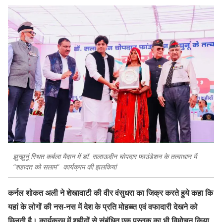
झुन्झुनूं स्थित कर्बला मैदान में डॉ. सलाऊदीन चोपदार फाउंडेशन के तत्वाधान में
“शहादत को सलाम” कार्यक्रम की झलकियां
कर्नल शोकत अली ने शेखावाटी की वीर वंसुधरा का जिक्र करते हुये कहा कि
यहां के लोगों की नस-नस में देश के प्रति मोहब्ब्त एवं वफादारी देखने को
मिलती है। कार्यक्रम में शहीदों से संबंधित एक पुस्तक का भी विमोचन किया