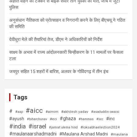
अज्ञात वाहन की टक्कर से बाइक सवार तीन युवकों की मौत, जांच में जुटी
पुलिस
अनुसंधान नैतिकता को प्रोत्साहन व निगरानी करने के लिए बीएचयू ने गठित
की समिति
देवीधुरा मेले की तैयारियां तेज, डीएम ने अधिकारियों को निर्देश
साक्ष्य के अभाव में राज्य आंदोलनकारी चिन्हीकरण के 11 मामलों पर फैसला
टला
जयपुर सहित 15 शहरों में बारिश, अलवर के गोविंदगढ़ में तीन इंच
Tags
#aicc
#
#aimim
#akhilesh yadav
#aap
#asaduddin owaisi
#ghaza
#ayush
#inc
#eci
#biharchunav
#hammas
#iicc
#india
#israel
#loksabhaelection2024
#jamiat ulema hind
#maulanaarshadmadni
#Maulana Arshad Madni
#maulana