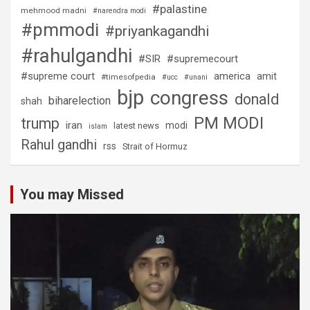
#palastine
mehmood madni
#narendra modi
#pmmodi
#priyankagandhi
#rahulgandhi
#SIR
#supremecourt
#supreme court
america
amit
#timesofpedia
#ucc
#unani
bjp
congress
donald
biharelection
shah
PM MODI
trump
iran
modi
latest news
islam
Rahul gandhi
rss
Strait of Hormuz
You may Missed