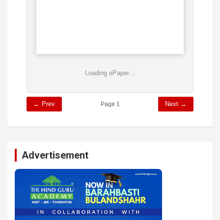
Loading ePaper…
← Prev
Next →
Page 1
Advertisement