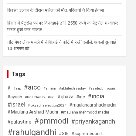
सिरसा: इलाज के दौरान महिला की मौत, परिजनों ने किया हंगामा
हिसार में पेट्रोल पंप पर दिनदहाड़े ठगी, 2550 रुपये का पेट्रोल भरवाकर
फरार हुआ कार चालक
नीट पेपर लीक मामले में सीबीआई ने कोर्ट में रखीं दलीलें, अगली सुनवाई
10 अगस्त को
Tags
#aicc
#
#aimim
#akhilesh yadav
#aap
#asaduddin owaisi
#india
#ghaza
#ayush
#inc
#eci
#biharchunav
#israel
#maulanaarshadmadni
#loksabhaelection2024
#Maulana Arshad Madni
#maulana mehmood madni
#pmmodi
#priyankagandhi
#palastine
#rahulgandhi
#SIR
#supremecourt