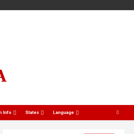
A
n Info
States
Language