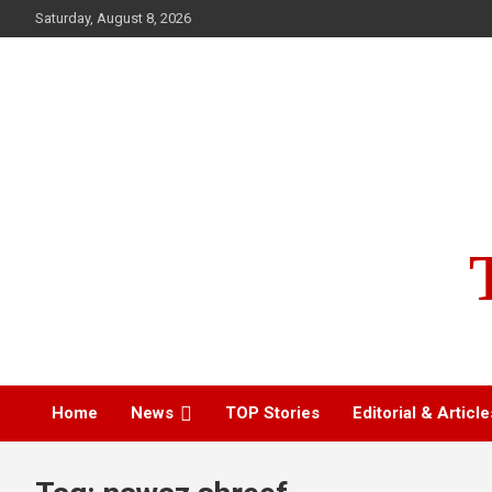
Skip
Saturday, August 8, 2026
to
content
Home
News
TOP Stories
Editorial & Article