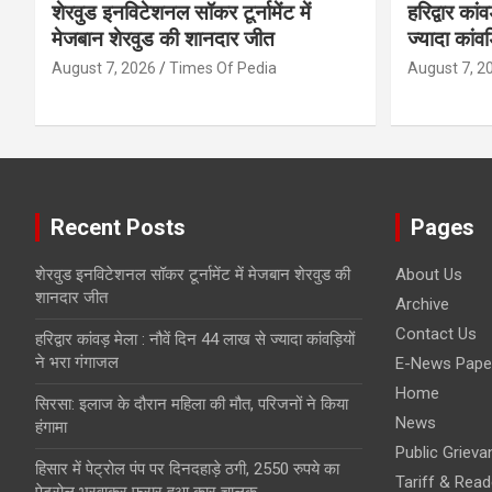
शेरवुड इनविटेशनल सॉकर टूर्नामेंट में
हरिद्वार का
मेजबान शेरवुड की शानदार जीत
ज्यादा कांव
August 7, 2026
Times Of Pedia
August 7, 2
Recent Posts
Pages
शेरवुड इनविटेशनल सॉकर टूर्नामेंट में मेजबान शेरवुड की
About Us
शानदार जीत
Archive
Contact Us
हरिद्वार कांवड़ मेला : नौवें दिन 44 लाख से ज्यादा कांवड़ियों
ने भरा गंगाजल
E-News Pape
Home
सिरसा: इलाज के दौरान महिला की मौत, परिजनों ने किया
News
हंगामा
Public Grieva
हिसार में पेट्रोल पंप पर दिनदहाड़े ठगी, 2550 रुपये का
Tariff & Read
पेट्रोल भरवाकर फरार हुआ कार चालक