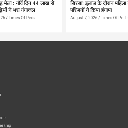
ंवड़ मेला : नौवें दिन 44 लाख से
सिरसा: इलाज के दौरान महिला 
ड़ियों ने भरा गंगाजल
परिजनों ने किया हंगामा
026
Times Of Pedia
August 7, 2026
Times Of Pedi
r
nce
ership