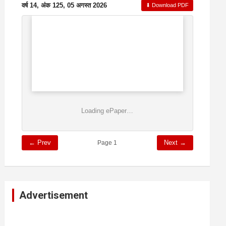
वर्ष 14, अंक 125, 05 अगस्त 2026
⬇ Download PDF
Loading ePaper…
← Prev
Next →
Page 1
Advertisement