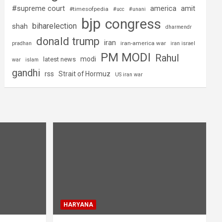
#supreme court
america
amit
#timesofpedia
#ucc
#unani
bjp
congress
biharelection
shah
dharmendr
donald trump
iran
iran-america war
pradhan
iran israel
PM MODI
Rahul
modi
latest news
war
islam
gandhi
rss
Strait of Hormuz
US iran war
HARYANA