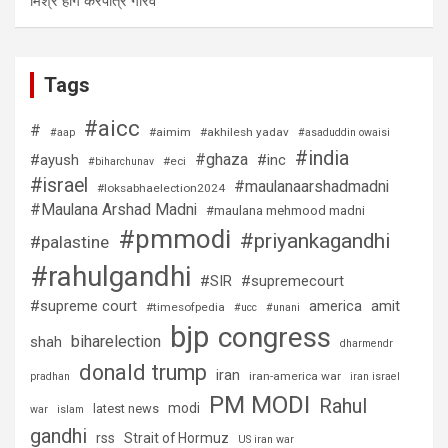
मिश्र होंगे करपात्र गौरव
Tags
#aicc
#
#aimim
#akhilesh yadav
#aap
#asaduddin owaisi
#india
#ghaza
#ayush
#inc
#eci
#biharchunav
#israel
#maulanaarshadmadni
#loksabhaelection2024
#Maulana Arshad Madni
#maulana mehmood madni
#pmmodi
#priyankagandhi
#palastine
#rahulgandhi
#SIR
#supremecourt
#supreme court
america
amit
#timesofpedia
#ucc
#unani
bjp
congress
biharelection
shah
dharmendr
donald trump
iran
iran-america war
pradhan
iran israel
PM MODI
Rahul
modi
latest news
war
islam
gandhi
rss
Strait of Hormuz
US iran war