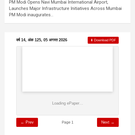
PM Modi Opens Navi Mumbai International Airport,
Launches Major Infrastructure Initiatives Across Mumbai
PM Modi inaugurates…
वर्ष 14, अंक 125, 05 अगस्त 2026
⬇ Download PDF
Loading ePaper…
← Prev
Next →
Page 1