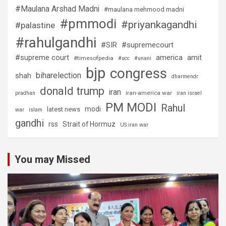
#Maulana Arshad Madni
#maulana mehmood madni
#pmmodi
#priyankagandhi
#palastine
#rahulgandhi
#SIR
#supremecourt
#supreme court
america
amit
#timesofpedia
#ucc
#unani
bjp
congress
biharelection
shah
dharmendr
donald trump
iran
iran-america war
pradhan
iran israel
PM MODI
Rahul
modi
latest news
war
islam
gandhi
rss
Strait of Hormuz
US iran war
You may Missed