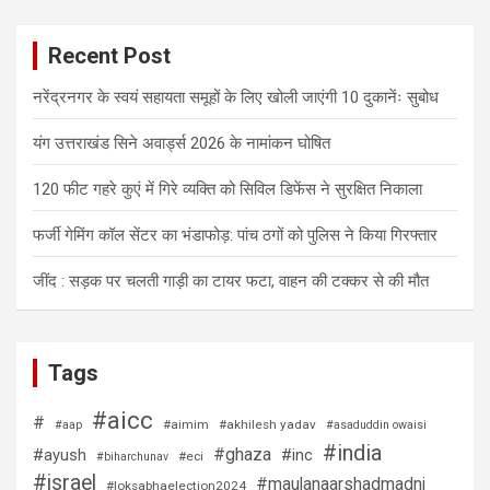
Recent Post
नरेंद्रनगर के स्वयं सहायता समूहों के लिए खोली जाएंगी 10 दुकानेंः सुबोध
यंग उत्तराखंड सिने अवार्ड्स 2026 के नामांकन घोषित
120 फीट गहरे कुएं में गिरे व्यक्ति को सिविल डिफेंस ने सुरक्षित निकाला
फर्जी गेमिंग कॉल सेंटर का भंडाफोड़: पांच ठगों को पुलिस ने किया गिरफ्तार
जींद : सड़क पर चलती गाड़ी का टायर फटा, वाहन की टक्कर से की मौत
Tags
#aicc
#
#aimim
#akhilesh yadav
#aap
#asaduddin owaisi
#india
#ghaza
#ayush
#inc
#eci
#biharchunav
#israel
#maulanaarshadmadni
#loksabhaelection2024