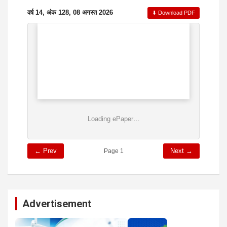
वर्ष 14, अंक 128, 08 अगस्त 2026
⬇ Download PDF
Loading ePaper…
← Prev
Next →
Page 1
Advertisement