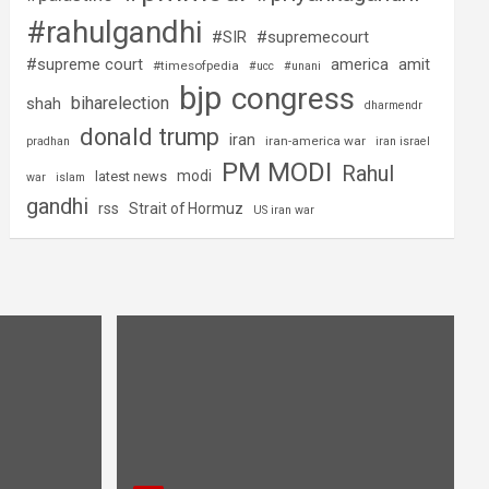
#rahulgandhi
#SIR
#supremecourt
#supreme court
america
amit
#timesofpedia
#ucc
#unani
bjp
congress
biharelection
shah
dharmendr
donald trump
iran
iran-america war
pradhan
iran israel
PM MODI
Rahul
modi
latest news
war
islam
gandhi
rss
Strait of Hormuz
US iran war