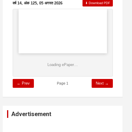
वर्ष 14, अंक 125, 05 अगस्त 2026
⬇ Download PDF
Loading ePaper…
← Prev
Next →
Page 1
Advertisement