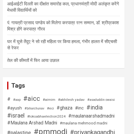
आईआईटी दिल्ली का दीक्षांत समारोह कल, प्रधानमंत्री मोदी अलंकृत करेंगे
मेधावी विद्यार्थियों को
पं. गायत्री प्रसाद पाण्डेय को मिलेगा करपात्र रत्न सम्मान, डॉ. श्रीप्रकाश
मिश्र होंगे करपात्र गौरव
घर में घुसे तेंदुए ने सो रही महिला पर किया हमला, गंभीर हालत में सीएचसी
से रेफर
तेल की कीमतों में फिर आया उछाल
Tags
#aicc
#
#aimim
#akhilesh yadav
#aap
#asaduddin owaisi
#india
#ghaza
#ayush
#inc
#eci
#biharchunav
#israel
#maulanaarshadmadni
#loksabhaelection2024
#Maulana Arshad Madni
#maulana mehmood madni
#pmmodi
#priyankagandhi
#palastine