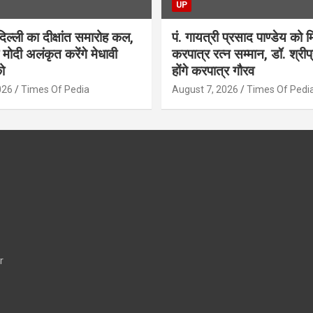
UP
्ली का दीक्षांत समारोह कल,
पं. गायत्री प्रसाद पाण्डेय को म
 मोदी अलंकृत करेंगे मेधावी
करपात्र रत्न सम्मान, डॉ. श्री
को
होंगे करपात्र गौरव
026
Times Of Pedia
August 7, 2026
Times Of Pedi
r