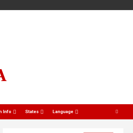
A
n Info
States
Language