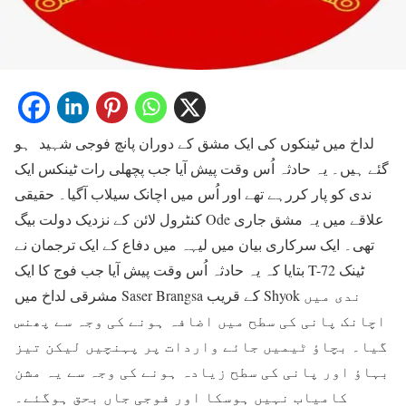
لداخ میں ٹینکوں کی ایک مشق کے دوران پانچ فوجی شہید ہو
گئے ہیں۔ یہ حادثہ اُس وقت پیش آیا جب پچھلی رات ٹینکس ایک
ندی کو پار کررہے تھے اور اُس میں اچانک سیلاب آگیا۔ حقیقی
کنٹرول لائن کے نزدیک دولت بیگ Ode علاقے میں یہ مشق جاری
تھی۔ ایک سرکاری بیان میں لیہہ میں دفاع کے ایک ترجمان نے
بتایا کہ یہ حادثہ اُس وقت پیش آیا جب فوج کا ایک T-72 ٹینک
مشرقی لداخ میں Saser Brangsa کے قریب Shyok ندی میں
اچانک پانی کی سطح میں اضافہ ہونے کی وجہ سے پھنس
گیا۔ بچاؤ ٹیمیں جائے واردات پر پہنچیں لیکن تیز
بہاؤ اور پانی کی سطح زیادہ ہونے کی وجہ سے یہ مشن
کامیاب نہیں ہوسکا اور فوجی جاں بحق ہوگئے۔