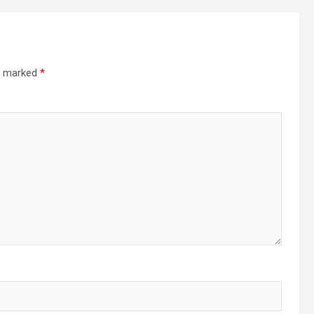
re marked
*