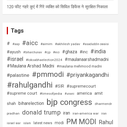
120 फीट गहरे कुएं में गिरे व्यक्ति को सिविल डिफेंस ने सुरक्षित निकाला
Tags
#aicc
#
#aimim
#akhilesh yadav
#aap
#asaduddin owaisi
#india
#ghaza
#ayush
#inc
#eci
#biharchunav
#cjp
#israel
#maulanaarshadmadni
#loksabhaelection2024
#Maulana Arshad Madni
#maulana mehmood madni
#pmmodi
#priyankagandhi
#palastine
#rahulgandhi
#SIR
#supremecourt
#supreme court
america
amit
#timesofpedia
#unani
bjp
congress
biharelection
shah
dharmendr
donald trump
iran
pradhan
iran-america war
iran
PM MODI
Rahul
modi
latest news
israel war
islam