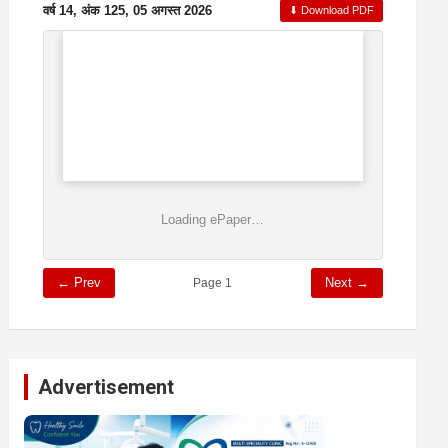
वर्ष 14, अंक 125, 05 अगस्त 2026
⬇ Download PDF
Loading ePaper…
← Prev
Next →
Page 1
Advertisement