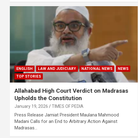
ENGLISH
LAW AND JUDICIARY
NATIONAL NEWS
NEWS
TOP STORIES
Allahabad High Court Verdict on Madrasas
Upholds the Constitution
January 19, 2026
TIMES OF PEDIA
Press Release Jamiat President Maulana Mahmood
Madani Calls for an End to Arbitrary Action Against
Madrasas…