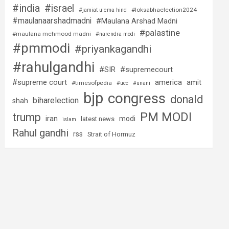
#india
#israel
#loksabhaelection2024
#jamiat ulema hind
#maulanaarshadmadni
#Maulana Arshad Madni
#palastine
#maulana mehmood madni
#narendra modi
#pmmodi
#priyankagandhi
#rahulgandhi
#SIR
#supremecourt
#supreme court
america
amit
#timesofpedia
#ucc
#unani
bjp
congress
donald
biharelection
shah
PM MODI
trump
iran
modi
latest news
islam
Rahul gandhi
rss
Strait of Hormuz