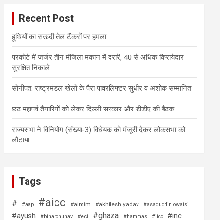
Recent Post
हूथियों का सऊदी तेल टैंकरों पर हमला
परकोटे में जर्जर तीन मंजिला मकान में दरारें, 40 से अधिक किरायेदार
सुरक्षित निकाले
सोनीपत: राष्ट्रमंडल खेलों के पैरा पावरलिफ्टर सुधीर व अशोक सम्मानित
छठ महापर्व तैयारियों को लेकर दिल्ली सरकार और डीडीए की बैठक
राज्यसभा ने विनियोग (संख्या-3) विधेयक को मंजूरी देकर लोकसभा को
लौटाया
Tags
#aicc
#
#aimim
#akhilesh yadav
#aap
#asaduddin owaisi
#ghaza
#ayush
#inc
#eci
#biharchunav
#hammas
#iicc