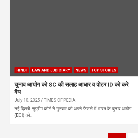
HINDI
LAW AND JUDICIARY
NEWS
TOP STORIES
चुनाव आयोग को SC की सलाह आधार व वोटर ID को करे
वैध
July 10, 2025
TIMES OF PEDIA
नई दिल्ली: सुप्रीम कोर्ट ने गुरुवार को अपने फैसले में भारत के चुनाव आयोग
(ECI) को…