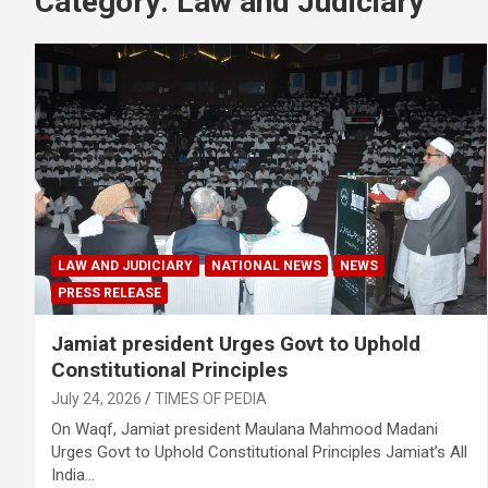
Category:
Law and Judiciary
LAW AND JUDICIARY
NATIONAL NEWS
NEWS
PRESS RELEASE
Jamiat president Urges Govt to Uphold
Constitutional Principles
July 24, 2026
TIMES OF PEDIA
On Waqf, Jamiat president Maulana Mahmood Madani
Urges Govt to Uphold Constitutional Principles Jamiat’s All
India…