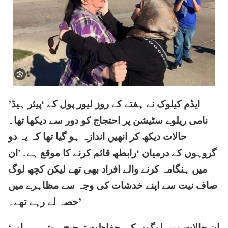
ایڈم کیلوک نے ہفتے کے روز لیور پول کے ‘پیئر ہیڈ’
نامی ریلوے سٹیشن پر احتجاج کو دور سے دیکھا تھا۔
حالات دیکھ کر انھیں اندازہ ہو گیا تھا کہ یہ دو
گروہوں کے درمیان ‘رابطھ قائم کرنے کا موقع ہے۔’ان
میں ہنگامہ کرنے والے افراد بھی تھے لیکن کچھ لوگ
صاف نیت سے اپنے خدشات کی وجہ سے مظاہرے میں
حصہ لے رہے تھے۔’
‘ان حالات میں لوگوں کی حفاظت ترجیح ہوتی ہے اور