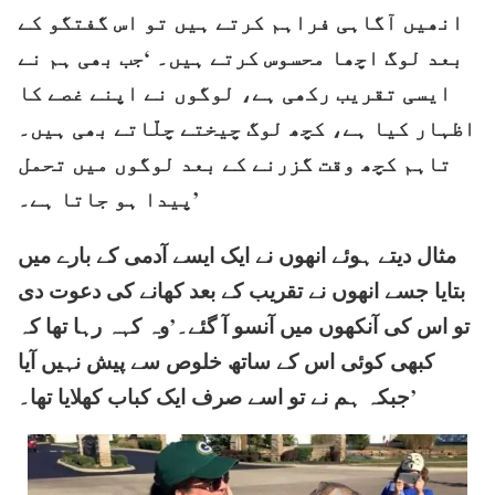
انھیں آگاہی فراہم کرتے ہیں تو اس گفتگو کے
بعد لوگ اچھا محسوس کرتے ہیں۔ ‘جب بھی ہم نے
ایسی تقریب رکھی ہے، لوگوں نے اپنے غصے کا
اظہار کیا ہے، کچھ لوگ چیختے چلّاتے بھی ہیں۔
تاہم کچھ وقت گزرنے کے بعد لوگوں میں تحمل
پیدا ہو جاتا ہے۔’
مثال دیتے ہوئے انھوں نے ایک ایسے آدمی کے بارے میں
بتایا جسے انھوں نے تقریب کے بعد کھانے کی دعوت دی
تو اس کی آنکھوں میں آنسو آ گئے۔’وہ کہہ رہا تھا کہ
کبھی کوئی اس کے ساتھ خلوص سے پیش نہیں آیا
جبکہ ہم نے تو اسے صرف ایک کباب کھلایا تھا۔’