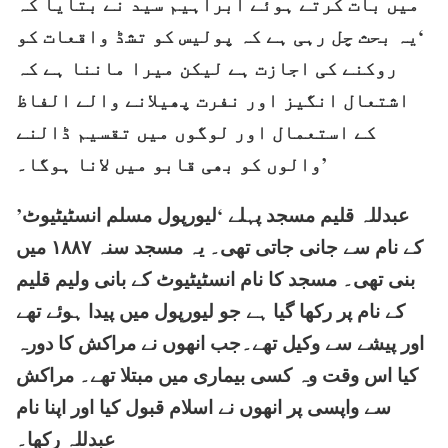
میں بات کرتے ہوئے ابراہیم سید نے بتایا کہ
‘یہ بحث چل رہی ہے کہ پولیس کو تشڈ واقعات کو
روکنے کی اجازت ہے لیکن میرا ماننا ہے کہ
اشتعال انگیز اور نفرت پھیلانے والے الفاظ
کے استعمال اور لوگوں میں تقسیم ڈالنے
والوں کو بھی قابو میں لانا ہوگا۔’
عبدللہ قلیم مسجد پہلے ‘لیورپول مسلم انسٹیٹیوٹ’
کے نام سے جانی جاتی تھی۔ یہ مسجد سنہ ۱۸۸۷ میں
بنی تھی۔ مسجد کا نام انسٹیٹیوٹ کے بانی ولیم قلیم
کے نام پر رکھا گیا ہے جو لیورپول میں پیدا ہوئے تھے
اور پیشے سے وکیل تھے۔جب انھوں نے مراکش کا دورہ
کیا اس وقت وہ کسی بیماری میں مبتلا تھے۔ مراکش
سے واپسی پر انھوں نے اسلام قبول کیا اور اپنا نام
عبدللہ رکھا۔