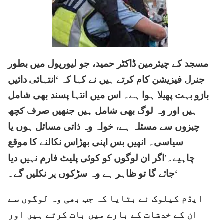
مسجد کے چیئرمین ڈاکٹر حمید، جو لیورپول میں بطور
جنرل فیزیشن کام کرتے ہیں نے کہا کہ ‘انتہائی دائیں
بازو بہت پھیلا ہوا ہے۔ اس میں انتہا پسند بھی شامل
ہیں اور وہ لوگ بھی شامل ہیں جنھیں صرف کچھ
چیزوں سے مسئلہ ہے، خواہ وہ ذاتی مسائل ہوں یا
سیاسی۔ انھیں بس اپنی بھڑاس نکالنے کا موقع
چاہیے۔’اگر ان لوگوں کو کوئی پلیٹ فارم نہیں دیا
جائے گا تو ظاہر ہے وہ سڑکوں پر نکلیں گے۔‘
ایڈم کیلوک نے بتایا کہ جب بھی وہ لوگوں سے
ان کے خدشات کے بارے میں بات کرتے ہیں اور