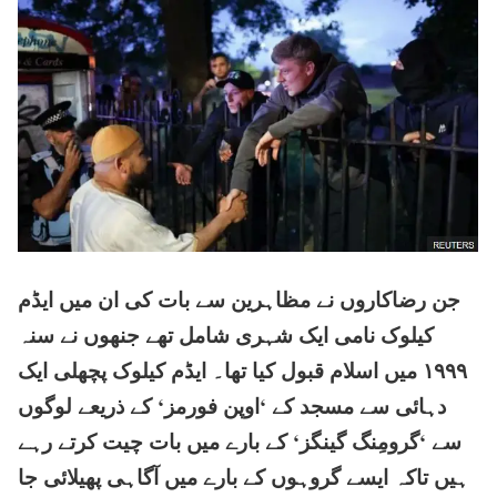
جن رضاکاروں نے مظاہرین سے بات کی ان میں ایڈم
کیلوک نامی ایک شہری شامل تھے جنھوں نے سنہ
۱۹۹۹ میں اسلام قبول کیا تھا۔ ایڈم کیلوک پچھلی ایک
دہائی سے مسجد کے ‘اوپن فورمز‘ کے ذریعے لوگوں
سے ‘گرومِنگ گینگز‘ کے بارے میں بات چیت کرتے رہے
ہیں تاکہ ایسے گروہوں کے بارے میں آگاہی پھیلائی جا