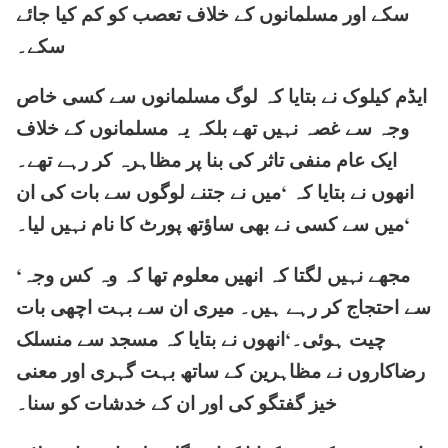
سکے اور مسلمانوں کے خلاف تعصب کو کم کیا جائے
سکے۔
ایڈم کیلوک نے بتایا کہ لوگ مسلمانوں سے کسی خاص
وجہ سے غصہ نہیں تھے بلکہ یہ مسلمانوں کے خلاف
ایک عام منفی تاثر کی بنا پر مظاہرہ کر رہے تھے۔
انھوں نے بتایا کہ ‘میں نے جتنے لوگوں سے بات کی ان
میں سے کسی نے بھی ساؤتھ پورٹ کا نام نہیں لیا۔‘
‘مجھے نہیں لگتا کہ انھیں معلوم تھا کہ وہ کس وجہ
سے احتجاج کر رہے ہیں۔ میری ان سے بہت اچھی بات
چیت ہوئی۔‘انھوں نے بتایا کہ مسجد سے منسلک
رضاکاروں نے مظاہرین کے ساتھ بہت گہری اور معنی
خیز گفتگو کی اور ان کے خدشات کو سنا۔