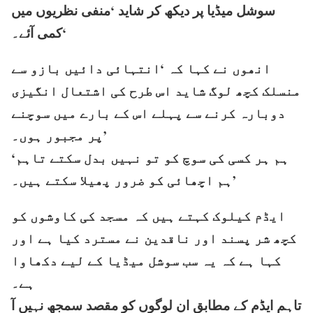
سوشل میڈیا پر دیکھ کر شاید ‘منفی نظریوں میں
کمی آئے۔‘
انھوں نے کہا کہ ‘انتہائی دائیں بازو سے
منسلک کچھ لوگ شاید اس طرح کی اشتعال انگیزی
دوبارہ کرنے سے پہلے اس کے بارے میں سوچنے
پر مجبور ہوں۔’
‘ہم ہر کسی کی سوچ کو تو نہیں بدل سکتے تاہم
ہم اچھائی کو ضرور پھیلا سکتے ہیں۔’
ایڈم کیلوک کہتے ہیں کہ مسجد کی کاوشوں کو
کچھ شر پسند اور ناقدین نے مسترد کیا ہے اور
کہا ہے کہ یہ سب سوشل میڈیا کے لیے دکھاوا
ہے۔
تاہم ایڈم کے مطابق ان لوگوں کو مقصد سمجھ نہیں آ