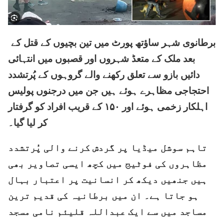
برطانوی شہر ساؤتھ پورٹ میں تین بچیوں کے قتل کے
بعد ملک کے متعڈ شہروں اور قصبوں میں انتہائی
دائیں بازو سے تعلق رکھنے والے گروہوں کے پُرتشدد
احتجاجی مظاہرے ہوئے ہیں جن میں درجنوں پولیس
اہلکار زخمی ہوئے اور ۱۵۰ کے قریب افراد کو گرفتار
کر لیا گیا۔
تاہم سوشل میڈیا پر گردش کرنے والی پُرتشدد
مظاہروں کی فوٹیج میں کچھ ایسی تصاویر بھی
ہیں جنھیں دیکھ کر انسانیت پر اعتبار بہال
ہو جاتا ہے۔ ان میں برطانیہ کی قدیم ترین
مساجد میں سے ایک عبداللہ قلیئم نامی مسجد