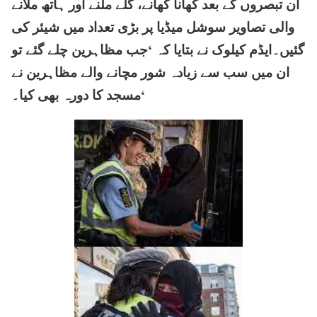
ان تبصروں کے بعد کھانا کھانے، گلے ملنے اور ہاتھ ملانے
والی تصاویر سوشل میڈیا پر بڑی تعداد میں شیئر کی
گئیں۔ایڈم کیلوک نے بتایا کہ ‘جب مظاہرین چلے گئے تو
ان میں سب سے زیادہ شور مچانے والے مظاہرین نے
مسجد کا دورہ بھی کیا۔‘