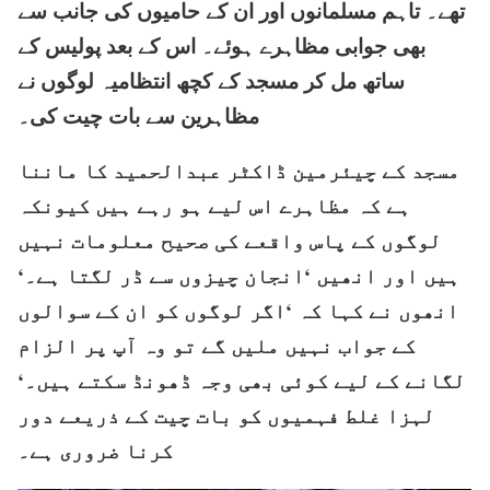
تھے۔ تاہم مسلمانوں اور ان کے حامیوں کی جانب سے
بھی جوابی مظاہرے ہوئے۔ اس کے بعد پولیس کے
ساتھ مل کر مسجد کے کچھ انتظامیہ لوگوں نے
مظاہرین سے بات چیت کی۔
مسجد کے چیئرمین ڈاکٹر عبدالحمید کا ماننا
ہے کہ مظاہرے اس لیے ہو رہے ہیں کیونکہ
لوگوں کے پاس واقعے کی صحیح معلومات نہیں
ہیں اور انھیں ‘انجان چیزوں سے ڈر لگتا ہے۔‘
انھوں نے کہا کہ ‘اگر لوگوں کو ان کے سوالوں
کے جواب نہیں ملیں گے تو وہ آپ پر الزام
لگانے کے لیے کوئی بھی وجہ ڈھونڈ سکتے ہیں۔‘
لہزا غلط فہمیوں کو بات چیت کے ذریعے دور
کرنا ضروری ہے۔