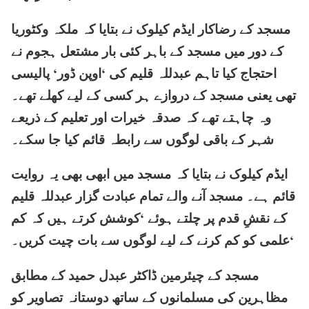
مسجد کے رضاکار ایڈم کیلوک نے بتایا کہ ملکہ وکٹوریا
کے دور میں مسجد کے باہر کئی بار مشتعل ہجوم نے
احتجاج کیا تاہم عبدللہ قلیم کی ‘اوپن ڈور‘ پالیسی
تھی یعنی مسجد کے دروازے ہر کسی کے لیے کھلے تھے۔
وہ چاہتے تھے کہ صدقہ خیرات اور تعلیم کے ذریعے
شہر کے باقی لوگوں سے رابطہ قائم کیا جا سکے۔
ایڈم کیلوک نے بتایا کہ مسجد میں ابھی بھی یہ روایت
قائم ہے۔ مسجد آنے والے تمام عبادت گزار عبدللہ قلیم
کے نقشِ قدم پر چلتے ہوئے ‘کوشش کرتے ہیں کہ کم
علمی کو کم کرنے کے لیے لوگوں سے بات چیت کریں۔‘
مسجد کے چیئرمین ڈاکٹر عبدل حمید کے مطابق
مظاہرین کی مسلمانوں کے ساتھ دوستانہ تصاویر کو