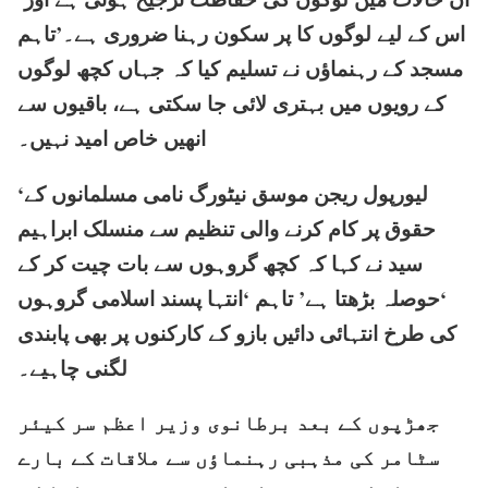
اس کے لیے لوگوں کا پر سکون رہنا ضروری ہے۔’تاہم
مسجد کے رہنماؤں نے تسلیم کیا کہ جہاں کچھ لوگوں
کے رویوں میں بہتری لائی جا سکتی ہے، باقیوں سے
انھیں خاص امید نہیں۔
‘لیورپول ریجن موسق نیٹورگ نامی مسلمانوں کے
حقوق پر کام کرنے والی تنظیم سے منسلک ابراہیم
سید نے کہا کہ کچھ گروہوں سے بات چیت کر کے
‘حوصلہ بڑھتا ہے’ تاہم ‘انتہا پسند اسلامی گروہوں
کی طرخ انتہائی دائیں بازو کے کارکنوں پر بھی پابندی
لگنی چاہیے۔
جھڑپوں کے بعد برطانوی وزیر اعظم سر کیئر
سٹامر کی مذہبی رہنماؤں سے ملاقات کے بارے