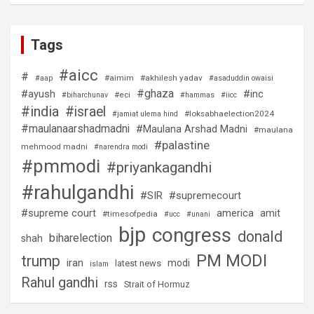
Tags
#aicc
#
#aimim
#akhilesh yadav
#aap
#asaduddin owaisi
#ghaza
#ayush
#inc
#eci
#biharchunav
#hammas
#iicc
#india
#israel
#loksabhaelection2024
#jamiat ulema hind
#maulanaarshadmadni
#Maulana Arshad Madni
#maulana
#palastine
mehmood madni
#narendra modi
#pmmodi
#priyankagandhi
#rahulgandhi
#SIR
#supremecourt
#supreme court
america
amit
#timesofpedia
#ucc
#unani
bjp
congress
donald
biharelection
shah
PM MODI
trump
iran
modi
latest news
islam
Rahul gandhi
rss
Strait of Hormuz