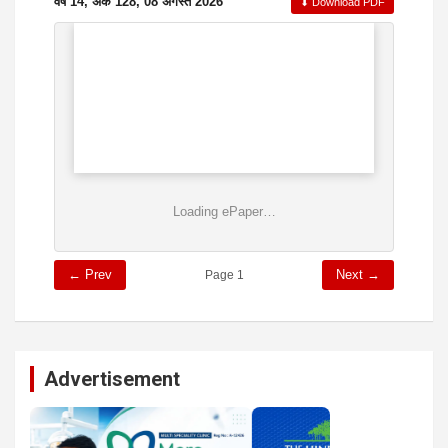
वर्ष 14, अंक 128, 08 अगस्त 2026
⬇ Download PDF
Loading ePaper…
← Prev
Next →
Page 1
Advertisement