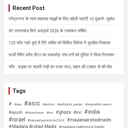
Recent Post
नरेंद्रनगर के स्वयं सहायता समूहों के लिए खोली जाएंगी 10 दुकानेंः सुबोध
यंग उत्तराखंड सिने अवार्ड्स 2026 के नामांकन घोषित
120 फीट गहरे कुएं में गिरे व्यक्ति को सिविल डिफेंस ने सुरक्षित निकाला
फर्जी गेमिंग कॉल सेंटर का भंडाफोड़: पांच ठगों को पुलिस ने किया गिरफ्तार
जींद : सड़क पर चलती गाड़ी का टायर फटा, वाहन की टक्कर से की मौत
Tags
#aicc
#
#aimim
#akhilesh yadav
#aap
#asaduddin owaisi
#india
#ghaza
#ayush
#inc
#eci
#biharchunav
#israel
#maulanaarshadmadni
#loksabhaelection2024
#Maulana Arshad Madni
#maulana mehmood madni