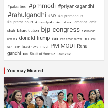
#pmmodi
#priyankagandhi
#palastine
#rahulgandhi
#SIR
#supremecourt
#supreme court
america
amit
#timesofpedia
#ucc
#unani
bjp
congress
biharelection
shah
dharmendr
donald trump
iran
iran-america war
pradhan
iran israel
PM MODI
Rahul
modi
latest news
war
islam
gandhi
rss
Strait of Hormuz
US iran war
You may Missed