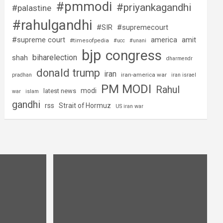
#pmmodi
#priyankagandhi
#palastine
#rahulgandhi
#SIR
#supremecourt
#supreme court
america
amit
#timesofpedia
#ucc
#unani
bjp
congress
biharelection
shah
dharmendr
donald trump
iran
iran-america war
pradhan
iran israel
PM MODI
Rahul
modi
latest news
war
islam
gandhi
rss
Strait of Hormuz
US iran war