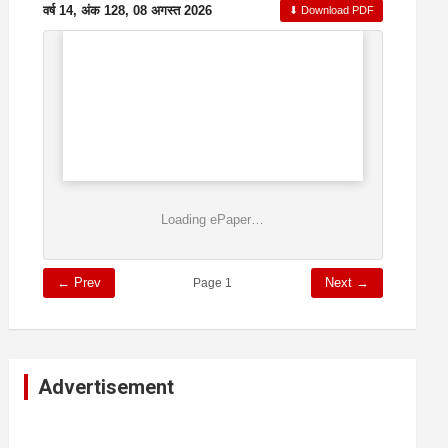
वर्ष 14, अंक 128, 08 अगस्त 2026
⬇ Download PDF
Loading ePaper…
← Prev
Next →
Page 1
Advertisement