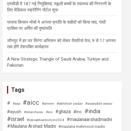
एमसीडी में 187 नई नियुक्तियां, स्कूली बच्चों के स्वास्थ्य की निगरानी के
लिए मेडिकल स्क्रीनिंग पोर्टल शुरू
भाजपा किसान मोर्चा ने अगस्त क्रांति के शहीदों को किया याद, गांधी
प्रतिमा पर अर्पित की पुष्पांजलि
जौनपुर में हर घर तिरंगा अभियान को लेकर तैयारियां तेज, 9 से 17 अगस्त
तक होंगे देशभक्ति कार्यक्रम
A New Strategic Triangle of Saudi Arabia, Türkiye and
Pakistan
Tags
#aicc
#
#aimim
#akhilesh yadav
#aap
#asaduddin owaisi
#india
#ghaza
#ayush
#inc
#eci
#biharchunav
#israel
#maulanaarshadmadni
#loksabhaelection2024
#Maulana Arshad Madni
#maulana mehmood madni