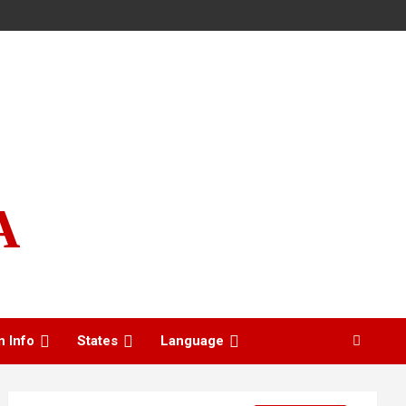
A
n Info
States
Language