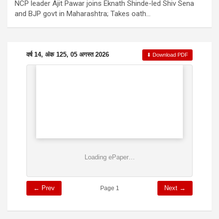
NCP leader Ajit Pawar joins Eknath Shinde-led Shiv Sena
and BJP govt in Maharashtra; Takes oath…
वर्ष 14, अंक 125, 05 अगस्त 2026
⬇ Download PDF
Loading ePaper…
← Prev
Next →
Page 1