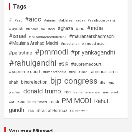
Tags
#aicc
#
#aimim
#akhilesh yadav
#aap
#asaduddin owaisi
#india
#ghaza
#ayush
#inc
#eci
#biharchunav
#israel
#maulanaarshadmadni
#loksabhaelection2024
#Maulana Arshad Madni
#maulana mehmood madni
#pmmodi
#priyankagandhi
#palastine
#rahulgandhi
#SIR
#supremecourt
#supreme court
america
amit
#timesofpedia
#ucc
#unani
bjp
congress
biharelection
shah
dharmendr
donald trump
iran
iran-america war
pradhan
iran israel
PM MODI
Rahul
modi
latest news
war
islam
gandhi
rss
Strait of Hormuz
US iran war
You may Missed