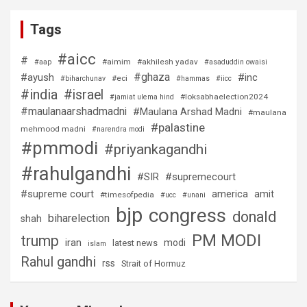
Tags
#aicc
#
#aimim
#akhilesh yadav
#aap
#asaduddin owaisi
#ghaza
#ayush
#inc
#eci
#biharchunav
#hammas
#iicc
#india
#israel
#loksabhaelection2024
#jamiat ulema hind
#maulanaarshadmadni
#Maulana Arshad Madni
#maulana
#palastine
mehmood madni
#narendra modi
#pmmodi
#priyankagandhi
#rahulgandhi
#SIR
#supremecourt
#supreme court
america
amit
#timesofpedia
#ucc
#unani
bjp
congress
donald
biharelection
shah
PM MODI
trump
iran
modi
latest news
islam
Rahul gandhi
rss
Strait of Hormuz