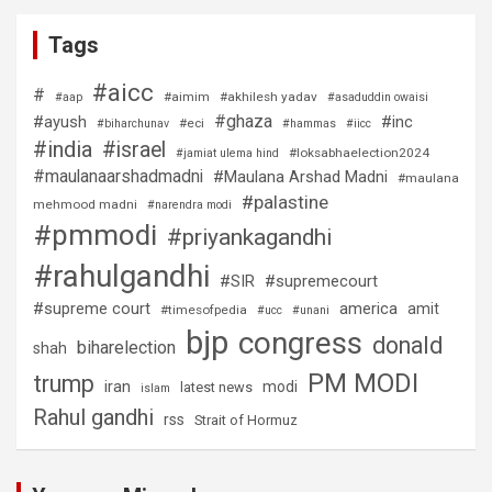
Tags
#aicc
#
#aimim
#akhilesh yadav
#aap
#asaduddin owaisi
#ghaza
#ayush
#inc
#eci
#biharchunav
#hammas
#iicc
#india
#israel
#loksabhaelection2024
#jamiat ulema hind
#maulanaarshadmadni
#Maulana Arshad Madni
#maulana
#palastine
mehmood madni
#narendra modi
#pmmodi
#priyankagandhi
#rahulgandhi
#SIR
#supremecourt
#supreme court
america
amit
#timesofpedia
#ucc
#unani
bjp
congress
donald
biharelection
shah
PM MODI
trump
iran
modi
latest news
islam
Rahul gandhi
rss
Strait of Hormuz