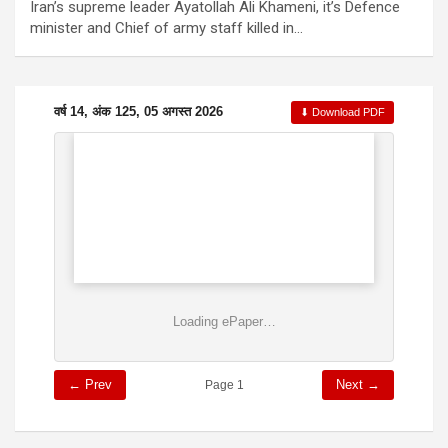
Iran’s supreme leader Ayatollah Ali Khameni, it’s Defence
minister and Chief of army staff killed in…
वर्ष 14, अंक 125, 05 अगस्त 2026
⬇ Download PDF
Loading ePaper…
← Prev
Next →
Page 1