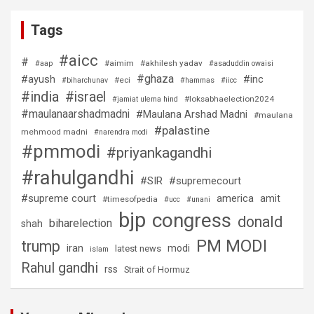
Tags
#aicc
#
#aimim
#akhilesh yadav
#aap
#asaduddin owaisi
#ghaza
#ayush
#inc
#eci
#biharchunav
#hammas
#iicc
#india
#israel
#loksabhaelection2024
#jamiat ulema hind
#maulanaarshadmadni
#Maulana Arshad Madni
#maulana
#palastine
mehmood madni
#narendra modi
#pmmodi
#priyankagandhi
#rahulgandhi
#SIR
#supremecourt
#supreme court
america
amit
#timesofpedia
#ucc
#unani
bjp
congress
donald
biharelection
shah
PM MODI
trump
iran
modi
latest news
islam
Rahul gandhi
rss
Strait of Hormuz