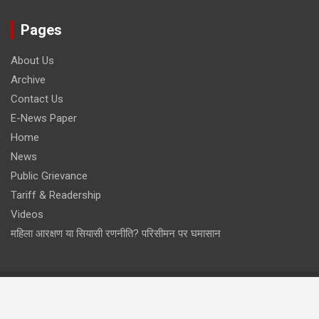
Pages
About Us
Archive
Contact Us
E-News Paper
Home
News
Public Grievance
Tariff & Readership
Videos
महिला आरक्षण या सियासी रणनीति? परिसीमन पर घमासान
Copyright © 2026
TIMES OF PEDIA
Theme by:
Theme Horse
Proudly Powered by:
WordPress