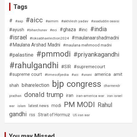
Tags
#aicc
#
#aimim
#akhilesh yadav
#aap
#asaduddin owaisi
#india
#ghaza
#ayush
#inc
#eci
#biharchunav
#israel
#maulanaarshadmadni
#loksabhaelection2024
#Maulana Arshad Madni
#maulana mehmood madni
#pmmodi
#priyankagandhi
#palastine
#rahulgandhi
#SIR
#supremecourt
#supreme court
america
amit
#timesofpedia
#ucc
#unani
bjp
congress
biharelection
shah
dharmendr
donald trump
iran
iran-america war
pradhan
iran israel
PM MODI
Rahul
modi
latest news
war
islam
gandhi
rss
Strait of Hormuz
US iran war
You may Missed