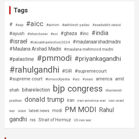
Tags
#aicc
#
#aimim
#akhilesh yadav
#aap
#asaduddin owaisi
#india
#ghaza
#ayush
#inc
#eci
#biharchunav
#israel
#maulanaarshadmadni
#loksabhaelection2024
#Maulana Arshad Madni
#maulana mehmood madni
#pmmodi
#priyankagandhi
#palastine
#rahulgandhi
#SIR
#supremecourt
#supreme court
america
amit
#timesofpedia
#ucc
#unani
bjp
congress
biharelection
shah
dharmendr
donald trump
iran
iran-america war
pradhan
iran israel
PM MODI
Rahul
modi
latest news
war
islam
gandhi
rss
Strait of Hormuz
US iran war