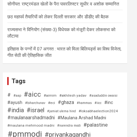
सोनीपत: राष्ट्रमंडल खेलों के पैरा पावरलिफ्टर सुधीर व अशोक सम्मानित
छठ महापर्व तैयारियों को लेकर दिल्ली सरकार और डीडीए की बैठक
राज्यसभा ने विनियोग (संख्या-3) विधेयक को मंजूरी देकर लोकसभा को
लौटाया
इतिहास के पन्नों में 07 अगस्त : भारत को मिला बिलियर्ड्स का विश्व विजेता,
गीत सेठी की ऐतिहासिक जीत
Tags
#aicc
#
#aimim
#akhilesh yadav
#aap
#asaduddin owaisi
#ghaza
#ayush
#inc
#eci
#biharchunav
#hammas
#iicc
#india
#israel
#loksabhaelection2024
#jamiat ulema hind
#maulanaarshadmadni
#Maulana Arshad Madni
#palastine
#maulana mehmood madni
#narendra modi
#pmmodi
#priyankagandhi