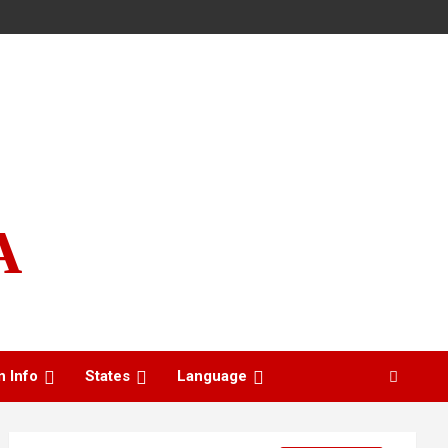
A
n Info
States
Language