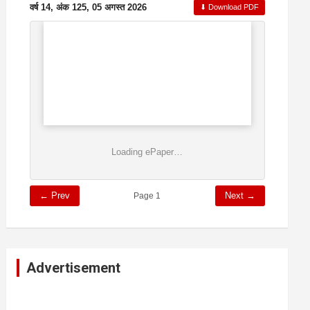
वर्ष 14, अंक 125, 05 अगस्त 2026
⬇ Download PDF
Loading ePaper…
← Prev
Next →
Page 1
Advertisement