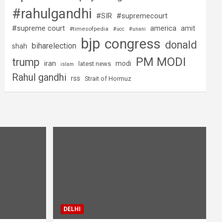
#rahulgandhi
#SIR
#supremecourt
#supreme court
america
amit
#timesofpedia
#ucc
#unani
bjp
congress
donald
biharelection
shah
PM MODI
trump
iran
modi
latest news
islam
Rahul gandhi
rss
Strait of Hormuz
DELHI