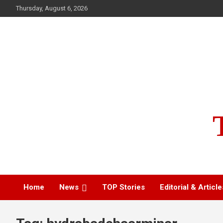
Skip
Thursday, August 6, 2026
to
content
Home
News
TOP Stories
Editorial & Article