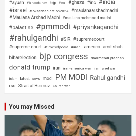
#india
#ghaza
#ayush
#inc
#eci
#biharchunav
#cjp
#israel
#maulanaarshadmadni
#loksabhaelection2024
#Maulana Arshad Madni
#maulana mehmood madni
#pmmodi
#priyankagandhi
#palastine
#rahulgandhi
#SIR
#supremecourt
#supreme court
america
amit shah
#timesofpedia
#unani
bjp
congress
biharelection
dharmendr pradhan
donald trump
iran
iran-america war
iran israel war
PM MODI
Rahul gandhi
modi
latest news
islam
rss
Strait of Hormuz
US iran war
You may Missed