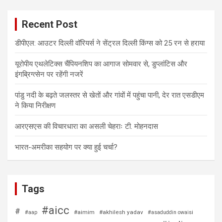
Recent Post
डीपीएल: आउटर दिल्ली वॉरियर्स ने सेंट्रल दिल्ली किंग्स को 25 रन से हराया
यूरोपीय एथलेटिक्स चैंपियनशिप का आगाज सोमवार से, डुप्लांटिस और
इंगब्रिग्त्सेन पर रहेंगी नजरें
पांडु नदी के बढ़ते जलस्तर से खेतों और गांवों में पहुंचा पानी, देर रात एसडीएम
ने किया निरीक्षण
आरएसएस की विचारधारा का असली चेहराः टी. मोहनदास
भारत-अमरीका सहयोग पर क्या हुई चर्चा?
Tags
#aicc
#
#aimim
#akhilesh yadav
#aap
#asaduddin owaisi