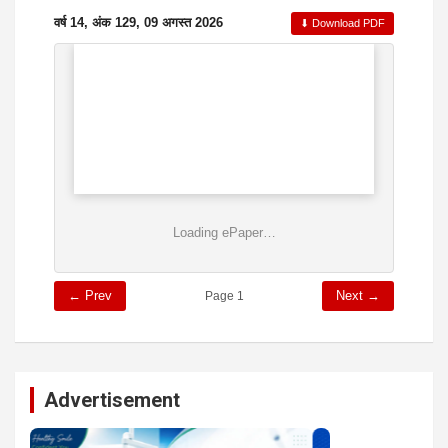
वर्ष 14, अंक 129, 09 अगस्त 2026
⬇ Download PDF
Loading ePaper…
← Prev
Next →
Page 1
Advertisement