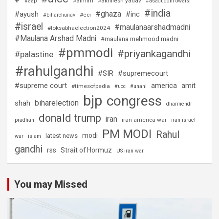
#aimim
#akhilesh yadav
#aap
#asaduddin owaisi
#india
#ghaza
#ayush
#inc
#eci
#biharchunav
#israel
#maulanaarshadmadni
#loksabhaelection2024
#Maulana Arshad Madni
#maulana mehmood madni
#pmmodi
#priyankagandhi
#palastine
#rahulgandhi
#SIR
#supremecourt
#supreme court
america
amit
#timesofpedia
#ucc
#unani
bjp
congress
biharelection
shah
dharmendr
donald trump
iran
iran-america war
pradhan
iran israel
PM MODI
Rahul
modi
latest news
war
islam
gandhi
rss
Strait of Hormuz
US iran war
You may Missed