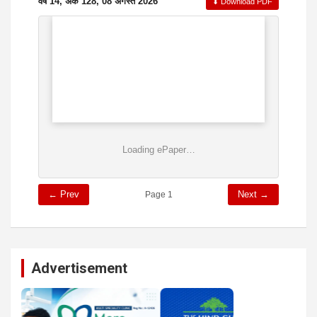
वर्ष 14, अंक 128, 08 अगस्त 2026
⬇ Download PDF
Loading ePaper…
← Prev
Next →
Page 1
Advertisement