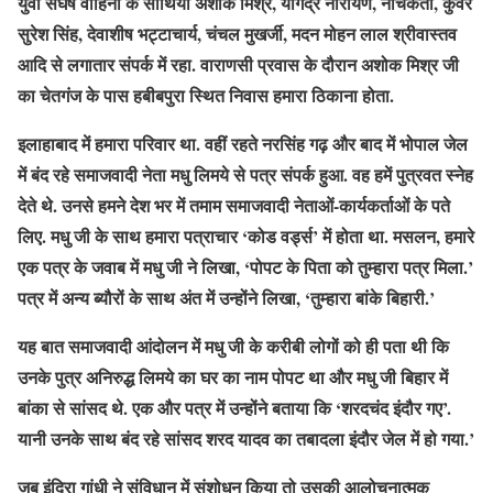
युवा संघर्ष वाहिनी के साथियों अशोक मिश्र, योगेंद्र नारायण, नचिकेता, कुंवर
सुरेश सिंह, देवाशीष भट्टाचार्य, चंचल मुखर्जी, मदन मोहन लाल श्रीवास्तव
आदि से लगातार संपर्क में रहा. वाराणसी प्रवास के दौरान अशोक मिश्र जी
का चेतगंज के पास हबीबपुरा स्थित निवास हमारा ठिकाना होता.
इलाहाबाद में हमारा परिवार था. वहीं रहते नरसिंह गढ़ और बाद में भोपाल जेल
में बंद रहे समाजवादी नेता मधु लिमये से पत्र संपर्क हुआ. वह हमें पुत्रवत स्नेह
देते थे. उनसे हमने देश भर में तमाम समाजवादी नेताओं-कार्यकर्ताओं के पते
लिए. मधु जी के साथ हमारा पत्राचार ‘कोड वर्ड्स’ में होता था. मसलन, हमारे
एक पत्र के जवाब में मधु जी ने लिखा, ‘पोपट के पिता को तुम्हारा पत्र मिला.’
पत्र में अन्य ब्यौरों के साथ अंत में उन्होंने लिखा, ‘तुम्हारा बांके बिहारी.’
यह बात समाजवादी आंदोलन में मधु जी के करीबी लोगों को ही पता थी कि
उनके पुत्र अनिरुद्ध लिमये का घर का नाम पोपट था और मधु जी बिहार में
बांका से सांसद थे. एक और पत्र में उन्होंने बताया कि ‘शरदचंद इंदौर गए’.
यानी उनके साथ बंद रहे सांसद शरद यादव का तबादला इंदौर जेल में हो गया.’
जब इंदिरा गांधी ने संविधान में संशोधन किया तो उसकी आलोचनात्मक