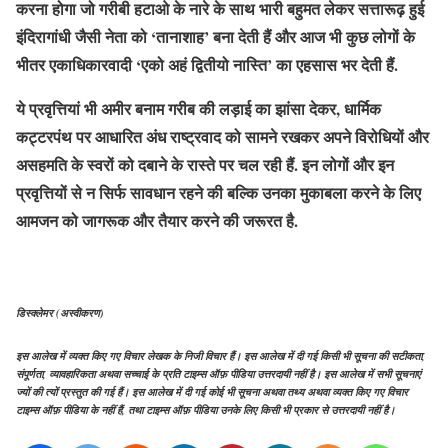
करना होगा जो गरीबी हटाओ के नारे के साथ भारी बहुमत लेकर सत्तारूढ़ हुई
इंदिरागांधी जैसी नेता को ‘तानाशाह’ बना देती हैं और आज भी कुछ लोगों के
भीतर एकाधिकारवादी ‘एको अहं द्वितीयो नास्ति’ का एहसास भर देती हैं.
ये प्रवृत्तियां भी अमीर बनाम गरीब की लड़ाई का झांसा देकर, धार्मिक
कट्टरपंथ पर आधारित अंध राष्ट्रवाद को सामने रखकर अपने विरोधियों और
असहमति के स्वरों को दबाने के रास्ते पर चल रही हैं. इन लोगों और इन
प्रवृत्तियों से न सिर्फ सावधान रहने की बल्कि उनका मुकाबला करने के लिए
आमजन को जागरूक और तैयार करने की जरूरत है.
डिस्क्लेमर
(
अस्वीकरण
)
इस
आलेख
में
व्यक्त
किए
गए
विचार
लेखक
के
निजी
विचार
हैं।
इस
आलेख
में
दी
गई
किसी
भी
सूचना
की
सटीकता
,
संपूर्णता
,
व्यावहारिकता
अथवा
सच्चाई
के
प्रति
टाइम्स
ऑफ़
पीडिया
उत्तरदायी
नहीं
है।
इस
आलेख
में
सभी
सूचनाएं
ज्यों
की
त्यों
प्रस्तुत
की
गई
हैं।
इस
आलेख
में
दी
गई
कोई
भी
सूचना
अथवा
तथ्य
अथवा
व्यक्त
किए
गए
विचार
टाइम्स
ऑफ़
पीडिया
के
नहीं
हैं
,
तथा
टाइम्स
ऑफ़
पीडिया
उनके
लिए
किसी
भी
प्रकार
से
उत्तरदायी
नहीं
है।