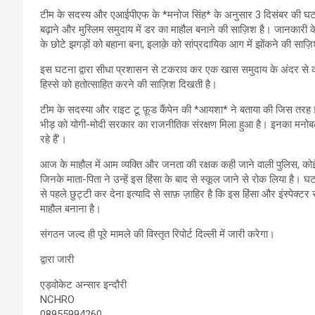
टीम के सदस्य और एआईपीएफ के *मनोज सिंह* के अनुसार 3 दिसंबर की घटना बुलं
बढ़ाने और मुस्लिम समुदाय में डर का माहौल बनाने की साज़िश है। जानकारी के अ
के छोटे झगड़ों को बहाना बना, इलाक़े को सांप्रदायिक आग में झोंकने की साज़ि
इस घटना द्वारा सीधा प्रशासन से टकराव कर एक खास समुदाय के अंदर से 
हिस्से को हतोत्साहित करने की साज़िश दिखती है।
टीम के सदस्या और राइट टू फ़ूड कैंपेन की *आयशा* ने बताया की जिस तरह इंस
भीड़ को योगी-मोदी सरकार का राजनीतिक संरक्षण मिला हुआ है। इनका मनो
रहे हैं’।
आज के माहौल में आम व्यक्ति और जनता की रक्षक कही जाने वाली पुलिस, कोई भी
जिनके माता-पिता ने उन्हें इस हिंसा के बाद से स्कूल जाने से रोक लिया ह
से पहले छुट्टी कर देना इत्यादि से साफ़ ज़ाहिर है कि इस हिंसा और इंस्पेक्ट
माहौल बनाना है।
संगठन जल्द ही पूरे मामले की विस्तृत रिपोर्ट दिल्ली में जारी करेगा।
द्वारा जारी
एड्वोकेट अन्सार इन्दौरी
NCHRO
08955994260