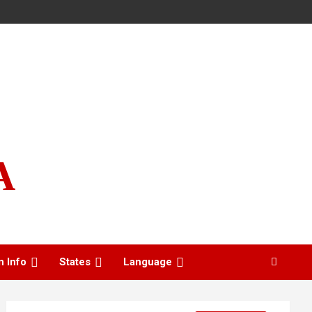
A
n Info
States
Language