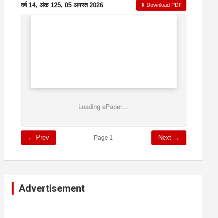
वर्ष 14, अंक 125, 05 अगस्त 2026
⬇ Download PDF
Loading ePaper…
← Prev
Next →
Page 1
Advertisement