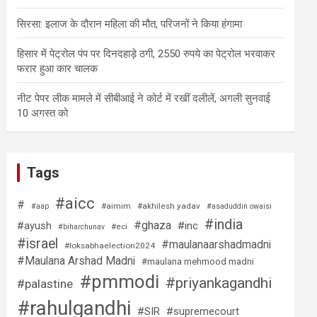
सिरसा: इलाज के दौरान महिला की मौत, परिजनों ने किया हंगामा
हिसार में पेट्रोल पंप पर दिनदहाड़े ठगी, 2550 रुपये का पेट्रोल भरवाकर
फरार हुआ कार चालक
नीट पेपर लीक मामले में सीबीआई ने कोर्ट में रखीं दलीलें, अगली सुनवाई
10 अगस्त को
Tags
#aicc
#
#aimim
#akhilesh yadav
#aap
#asaduddin owaisi
#india
#ghaza
#ayush
#inc
#eci
#biharchunav
#israel
#maulanaarshadmadni
#loksabhaelection2024
#Maulana Arshad Madni
#maulana mehmood madni
#pmmodi
#priyankagandhi
#palastine
#rahulgandhi
#SIR
#supremecourt