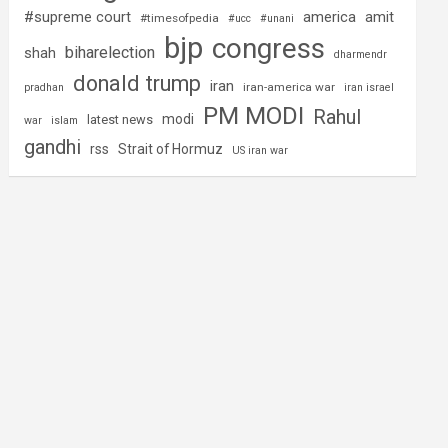
#supreme court
america
amit
#timesofpedia
#ucc
#unani
bjp
congress
biharelection
shah
dharmendr
donald trump
iran
iran-america war
pradhan
iran israel
PM MODI
Rahul
modi
latest news
war
islam
gandhi
rss
Strait of Hormuz
US iran war