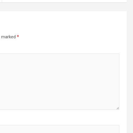
re marked
*