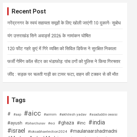
Recent Post
नरेंद्रनगर के स्वयं सहायता समूहों के लिए खोली जाएंगी 10 दुकानेंः सुबोध
यंग उत्तराखंड सिने अवार्ड्स 2026 के नामांकन घोषित
120 फीट गहरे कुएं में गिरे व्यक्ति को सिविल डिफेंस ने सुरक्षित निकाला
फर्जी गेमिंग कॉल सेंटर का भंडाफोड़: पांच ठगों को पुलिस ने किया गिरफ्तार
जींद : सड़क पर चलती गाड़ी का टायर फटा, वाहन की टक्कर से की मौत
Tags
#aicc
#
#aimim
#akhilesh yadav
#aap
#asaduddin owaisi
#india
#ghaza
#ayush
#inc
#eci
#biharchunav
#israel
#maulanaarshadmadni
#loksabhaelection2024