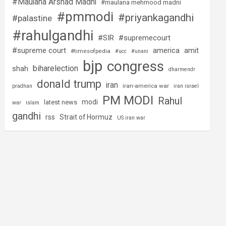
#Maulana Arshad Madni
#maulana mehmood madni
#pmmodi
#priyankagandhi
#palastine
#rahulgandhi
#SIR
#supremecourt
#supreme court
america
amit
#timesofpedia
#ucc
#unani
bjp
congress
biharelection
shah
dharmendr
donald trump
iran
iran-america war
pradhan
iran israel
PM MODI
Rahul
modi
latest news
war
islam
gandhi
rss
Strait of Hormuz
US iran war