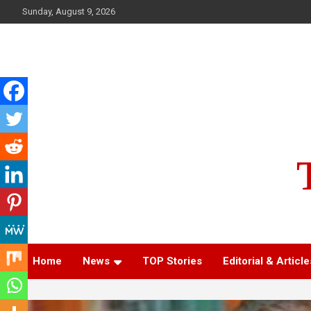
Skip
Sunday, August 9, 2026
to
content
Home
News
TOP Stories
Editorial & Article