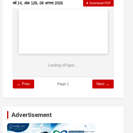
वर्ष 14, अंक 128, 08 अगस्त 2026
⬇ Download PDF
Loading ePaper…
← Prev
Next →
Page 1
Advertisement