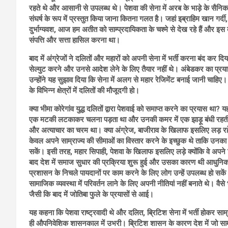
रहते थे और आसानी से उपलब्ध थे। पेशवा की सेना में अरब के भाड़े के सैनि
संघर्ष के रूप में प्रस्तुत किया जाना कितना गलत है। जहां इब्राहिम खान गर्दी
दुर्भाग्यवश, आज हम अतीत को साम्प्रदायिकता के चश्मे से देख रहे हैं और इस बा
संपत्ति और सत्ता हासिल करना था।
बाद में अंग्रेजों ने दलितों और महारों को अपनी सेना में भर्ती करना बंद कर द
सेल्युट करने और उनसे आदेश लेने के लिए तैयार नहीं थे। अंबेडकर का प्रयास 
उन्होंने यह सुझाव दिया कि सेना में अलग से महार रेजिमेंट बनाई जानी चाहिए। 
के विभिन्न क्षेत्रों में दलितों की मौजूदगी हो।
क्या भीमा कोरेगांव युद्ध दलितों द्वारा पेशवाई को समाप्त करने का प्रयास था
? यह
एक मटकी लटकाकर चलना पड़ता था और उनकी कमर में एक झाड़ू बंधी रहती थी
और अत्याचार का चरम था। क्या अंग्रेज, बाजीराव के खिलाफ इसलिए लड़ रहे थे
केवल अपने साम्राज्य की सीमाओं का विस्तार करने के इच्छुक थे ताकि उनक
सकें। इसी तरह, महार सिपाही, पेशवा के खिलाफ इसलिए लड़े क्योंकि वे अपने न
बाद देश में समाज सुधार की प्रक्रिया शुरू हुई और उसका कारण थी आधुनिक शिक
प्रशासन के निचले पायदानों पर काम करने के लिए लोग उन्हें उपलब्ध हो स
सामाजिक व्यवस्था में परिवर्तन लाने के लिए अपनी नीतियां नहीं बनाते थे। व
जैसी कि बाद में जोतिबा फुले के प्रयासों से आई।
यह कहना कि पेशवा राष्ट्रवादी थे और दलित
, ब्रिटिश सेना में भर्ती होकर सा
ही औपनिवेशिक शासनकाल में उभरी। ब्रिटिश शासन के कारण देश में जो साम